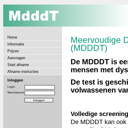
Home
Meervoudige Di
Informatie
(MDDDT)
Prijzen
Aanvragen
De MDDDT is een
Start afname
mensen met dysl
Afname instructies
Inloggen
De test is gesch
Login:
volwassenen van 
Wachtwoord:
Volledige screenin
De MDDDT kan ook ge